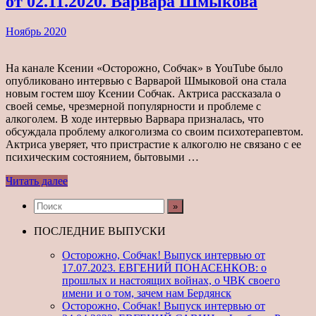
от 02.11.2020. Варвара Шмыкова
Ноябрь 2020
На канале Ксении «Осторожно, Собчак» в YouTube было
опубликовано интервью с Варварой Шмыковой она стала
новым гостем шоу Ксении Собчак. Актриса рассказала о
своей семье, чрезмерной популярности и проблеме с
алкоголем. В ходе интервью Варвара призналась, что
обсуждала проблему алкоголизма со своим психотерапевтом.
Актриса уверяет, что пристрастие к алкоголю не связано с ее
психическим состоянием, бытовыми …
Читать далее
ПОСЛЕДНИЕ ВЫПУСКИ
Осторожно, Собчак! Выпуск интервью от
17.07.2023. ЕВГЕНИЙ ПОНАСЕНКОВ: о
прошлых и настоящих войнах, о ЧВК своего
имени и о том, зачем нам Бердянск
Осторожно, Собчак! Выпуск интервью от