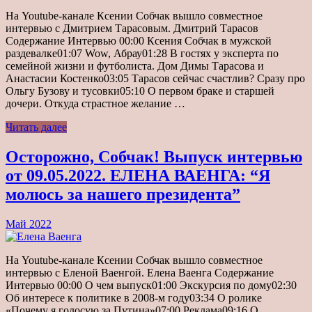
На Youtube-канале Ксении Собчак вышло совместное
интервью с Дмитрием Тарасовым. Дмитрий Тарасов
Содержание Интервью 00:00 Ксения Собчак в мужской
раздевалке01:07 Wow, Абрау01:28 В гостях у эксперта по
семейной жизни и футболиста. Дом Димы Тарасова и
Анастасии Костенко03:05 Тарасов сейчас счастлив? Сразу про
Ольгу Бузову и тусовки05:10 О первом браке и старшей
дочери. Откуда страстное желание …
Читать далее
Осторожно, Собчак! Выпуск интервью
от 09.05.2022. ЕЛЕНА ВАЕНГА: “Я
молюсь за нашего президента”
Май 2022
На Youtube-канале Ксении Собчак вышло совместное
интервью с Еленой Ваенгой. Елена Ваенга Содержание
Интервью 00:00 О чем выпуск01:00 Экскурсия по дому02:30
Об интересе к политике в 2008-м году03:34 О ролике
«Почему я голосую за Путина»07:00 Реклама09:16 О