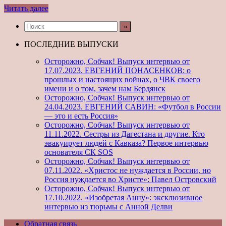
Читать далее
ПОСЛЕДНИЕ ВЫПУСКИ
Осторожно, Собчак! Выпуск интервью от
17.07.2023. ЕВГЕНИЙ ПОНАСЕНКОВ: о
прошлых и настоящих войнах, о ЧВК своего
имени и о том, зачем нам Бердянск
Осторожно, Собчак! Выпуск интервью от
24.04.2023. ЕВГЕНИЙ САВИН: «Футбол в России
— это и есть Россия»
Осторожно, Собчак! Выпуск интервью от
11.11.2022. Сестры из Дагестана и другие. Кто
эвакуирует людей с Кавказа? Первое интервью
основателя СК SOS
Осторожно, Собчак! Выпуск интервью от
07.11.2022. «Христос не нуждается в России, но
Россия нуждается во Христе»: Павел Островский
Осторожно, Собчак! Выпуск интервью от
17.10.2022. «Изобретая Анну»: эксклюзивное
интервью из тюрьмы с Анной Делви
Обратная связь