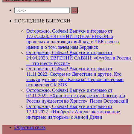
ПОСЛЕДНИЕ ВЫПУСКИ
Осторожно, Собчак! Выпуск интервью от
17.07.2023. ЕВГЕНИЙ ПОНАСЕНКОВ: о
прошлых и настоящих войнах, о ЧВК своего
имени и о том, зачем нам Бердянск
Осторожно, Собчак! Выпуск интервью от
24.04.2023. ЕВГЕНИЙ САВИН: «Футбол в России
— это и есть Россия»
Осторожно, Собчак! Выпуск интервью от
11.11.2022. Сестры из Дагестана и другие. Кто
эвакуирует людей с Кавказа? Первое интервью
основателя СК SOS
Осторожно, Собчак! Выпуск интервью от
07.11.2022. «Христос не нуждается в России, но
Россия нуждается во Христе»: Павел Островский
Осторожно, Собчак! Выпуск интервью от
17.10.2022. «Изобретая Анну»: эксклюзивное
интервью из тюрьмы с Анной Делви
Обратная связь