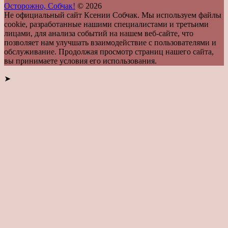
Осторожно, Собчак!
© 2026
Не официальный сайт Ксении Собчак. Мы используем файлы
cookie, разработанные нашими специалистами и третьими
лицами, для анализа событий на нашем веб-сайте, что
позволяет нам улучшать взаимодействие с пользователями и
обслуживание. Продолжая просмотр страниц нашего сайта,
вы принимаете условия его использования.
➤