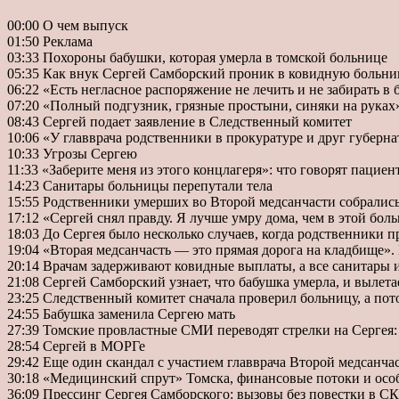
00:00 О чем выпуск
01:50 Реклама
03:33 Похороны бабушки, которая умерла в томской больнице
05:35 Как внук Сергей Самборский проник в ковидную больни
06:22 «Есть негласное распоряжение не лечить и не забирать в
07:20 «Полный подгузник, грязные простыни, синяки на руках»
08:43 Сергей подает заявление в Следственный комитет
10:06 «У главврача родственники в прокуратуре и друг губерна
10:33 Угрозы Сергею
11:33 «Заберите меня из этого концлагеря»: что говорят паци
14:23 Санитары больницы перепутали тела
15:55 Родственники умерших во Второй медсанчасти собрались
17:12 «Сергей снял правду. Я лучше умру дома, чем в этой бо
18:03 До Сергея было несколько случаев, когда родственники
19:04 «Вторая медсанчасть — это прямая дорога на кладбище».
20:14 Врачам задерживают ковидные выплаты, а все санитары
21:08 Сергей Самборский узнает, что бабушка умерла, и вылета
23:25 Следственный комитет сначала проверил больницу, а пот
24:55 Бабушка заменила Сергею мать
27:39 Томские провластные СМИ переводят стрелки на Сергея:
28:54 Сергей в МОРГе
29:42 Еще один скандал с участием главврача Второй медсанча
30:18 «Медицинский спрут» Томска, финансовые потоки и особ
36:09 Прессинг Сергея Самборского: вызовы без повестки в С