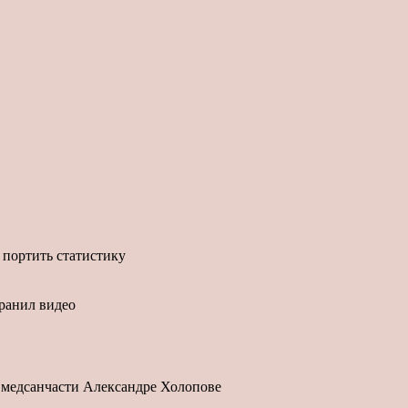
 портить статистику
транил видео
й медсанчасти Александре Холопове