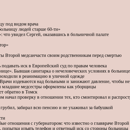
цу под видом врача
 больницу людей старше 60-ти»
: что увидел Сергей, оказавшись в больничной палате
тор»
енты Второй медсанчасти своим родственникам перед смертью
 подавать иск в Европейский суд по правам человека
льнице». Бывшая санитарка о нечеловеческих условиях в больнице
 проходили в реанимацию в уличной одежде
 Врачи издеваются над больными и занижают давление, чтобы не
 и младшие медсестры оформлены как уборщицы
ет обратно в Томск
ом начал проверку в отношении тех, кто смонтировал и распрос
 грубил, забирал всю пенсию и не ухаживал за бабушкой
сти
ые отношения с губернатором: что известно о главвраче Второ
К, попытки изъять телефон и ответный иск со стороны больницы