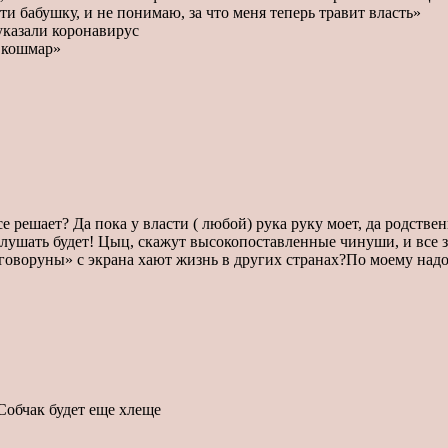
ти бабушку, и не понимаю, за что меня теперь травит власть»
указали коронавирус
т кошмар»
се решает? Да пока у власти ( любой) рука руку моет, да родстве
, слушать будет! Цыц, скажут высокопоставленные чинуши, и все
» говоруны» с экрана хают жизнь в других странах?По моему н
 Собчак будет еще хлеще